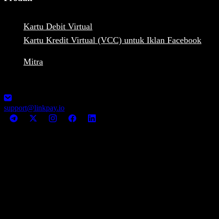
Kartu Debit Virtual
Kartu Kredit Virtual (VCC) untuk Iklan Facebook
Mitra
1248-13355 Commerce Parkway V6V2 L1, Richmond, BC,
Canada MSB Registration: M23039048
support@linkpay.io
© LinkPay 2026 All rights reserved