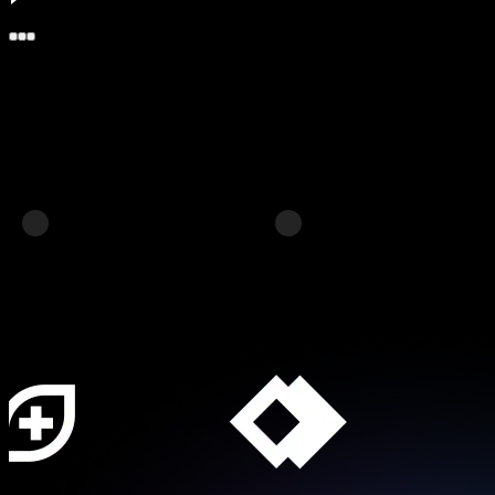
Untuk siapa?
Perusahaan fintech, platform pasar, SaaS, bank, layanan bisnis, dan
platform daring lainnya