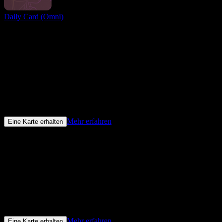
Daily Card (Omni)
Facebook Ads Card
Facebook Ads Card von LinkPay ist die bevorzugte Lösung für die
Bezahlung von Werberechnungen auf Meta Ads – vergessen Sie die
Risikozahlungsmeldungen in Facebook Ads Manager
3-D sicher
Unterstützt
0%
Hinterlegungsgebühr
3%
Cashback
Mehr erfahren
Eine Karte erhalten
Google Ads Card
Die zuverlässigste Zahlungsmethode für Google Ads
Werbekampagnen. Befreien Sie sich von ärgerlichen Suspicious
Payment Activity Warnungen!
3-D sicher
Unterstützt
0%
Hinterlegungsgebühr
3%
Cashback
Mehr erfahren
Eine Karte erhalten