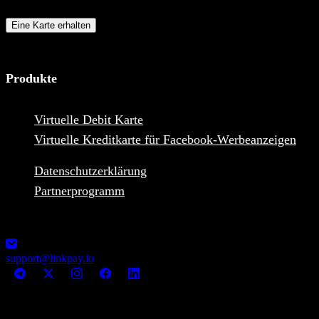
Empfangen von Online-Zahlungen
Eine Karte erhalten
Produkte
Virtuelle Debit Karte
Virtuelle Kreditkarte für Facebook-Werbeanzeigen
Datenschutzerklärung
Partnerprogramm
1248-13355 Commerce Parkway V6V2 L1, Richmond, BC,
Canada MSB Registration: M23039048
support@linkpay.io
© LinkPay 2026 All rights reserved