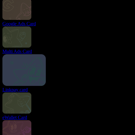
Google Ads Card
Multi Ads Card
Linkpay card
eWallet Card