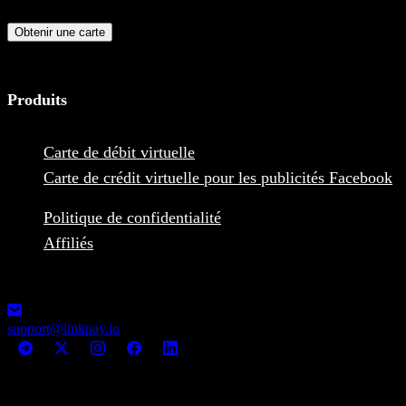
paiements en ligne.
Obtenir une carte
Produits
Carte de débit virtuelle
Carte de crédit virtuelle pour les publicités Facebook
Politique de confidentialité
Affiliés
1248-13355 Commerce Parkway V6V2 L1, Richmond, BC,
Canada MSB Registration: M23039048
support@linkpay.io
© LinkPay 2026 All rights reserved