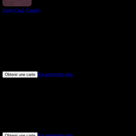
Daily Card (Omni)
Facebook Ads Card
Facebook Ads Card de LinkPay sont la solution préférée pour payer
les factures publicitaires sur Meta Ads - oubliez les notifications de
paiement de risque dans Facebook Ads Manager.
3-D Sécurisé
Soutenu
0%
Frais de dépôt
3%
Remise en espèces
En apprendre plus
Obtenir une carte
Google Ads Card
La méthode de paiement la plus fiable pour les campagnes
publicitaires Google Ads. Débarrassez-vous des alertes ennuyeuses
de paiement suspect !
3-D Sécurisé
Soutenu
0%
Frais de dépôt
3%
Remise en espèces
En apprendre plus
Obtenir une carte