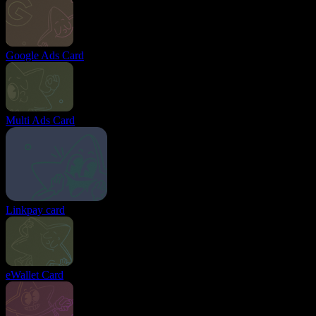
Google Ads Card
Multi Ads Card
Linkpay card
eWallet Card