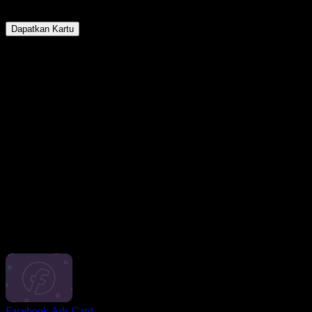
3%
Pengembalian uang
Dapatkan Kartu
Fitur Utama Kartu Virtual Kami
Bersih. Sederhana. Aman.
Tidak ada tumpukan kartu. Hanya satu kartu virtual yang elegan,
dirancang untuk pembayaran cepat dan aman sesuai keinginan
Anda, kapan saja dan di mana saja.
Akses Instan, Kapan Saja
Pesan makanan, beli tiket, atau selesaikan pembelian Anda hanya
dengan sekali ketuk. Kartu Omni selalu ada di ponsel Anda, siap
digunakan kapan pun Anda membutuhkannya.
Hadiah yang Sudah Terintegrasi
Dapatkan manfaat lebih dari setiap transaksi—cashback dan
wawasan belanja yang bermanfaat sudah termasuk dalam kartu
Omni. Baik saat berbelanja online maupun offline.
Kartu lainnya
Facebook Ads Card