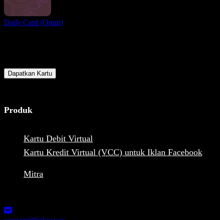
Daily Card (Omni)
Sudah siap?
Bergabunglah dengan pengguna dari seluruh dunia dan dapatkan
akses ke penawaran terbaik untuk melakukan dan menerima
pembayaran online sekarang juga
Dapatkan Kartu
Produk
Kartu Debit Virtual
Kartu Kredit Virtual (VCC) untuk Iklan Facebook
Mitra
1248-13355 Commerce Parkway V6V2 L1, Richmond, BC,
Canada MSB Registration: M23039048