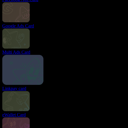
Google Ads Card
Multi Ads Card
Linkpay card
eWallet Card