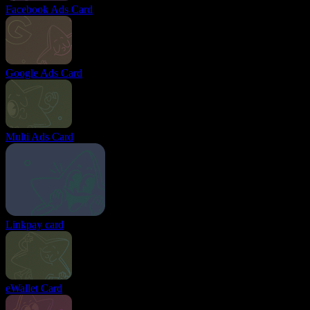
Facebook Ads Card
Google Ads Card
Multi Ads Card
Linkpay card
eWallet Card