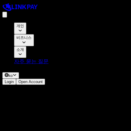
개인
자신의 재정적 자유를 위한 오미 신용카드
비즈니스
PayPal용 VCC
넷플릭스용 VCC
페이스북 광고용 VCC
소개
효율적인 트위터 광고를 위한 가상 신용카드: 수수료 0% 및 3%
캐시백
쿠키 정책
자주 묻는 질문
특정 국가
제휴사
ko
Login
Open Account
Facebook Ads Card
LinkPay의 은 Meta Ads에서 광고 비용을 결제할 때 가장 선호
되는 솔루션입니다. 이제 Facebook Ads Manager의 ‘결제 위험’
알림은 잊으셔도 됩니다.
3D 보안
지원됨
0%
입금 수수료