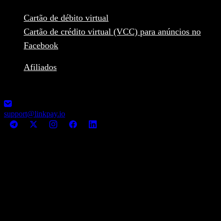
Cartão de débito virtual
Cartão de crédito virtual (VCC) para anúncios no
Facebook
Afiliados
1248-13355 Commerce Parkway V6V2 L1, Richmond, BC,
Canada MSB Registration: M23039048
support@linkpay.io
© LinkPay 2026 All rights reserved