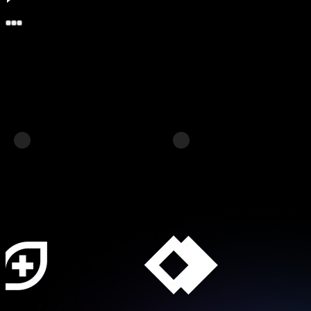
A quem se destina?
Empresas Fintech, mercados, SaaS, bancos, serviços às empresas e
quaisquer outras plataformas em linha