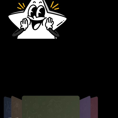
1
Email Address *
$ 0.2
1
Unang pag-top up
$ 1
2
Mga bayarin sa serbisyo
5%
1
Email Address *
10%
1
Isyu ng card
10%