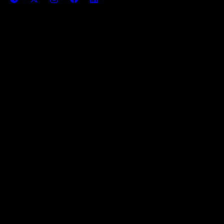
© LinkPay 2026 All rights reserved