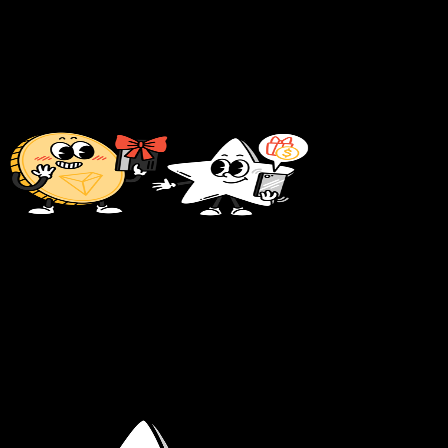
$
504.00
1
Email Address *
$
0.20
Bonus mula sa mga bayarin sa mga gumagamit
up to 50%
Lahat ng Mga Bonus
1
Isyu ng card
10%