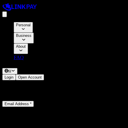
Personal
Omni Credit Card para sa Iyong Pinansyal na Kalayaan
Business
VCC para sa PayPal
Facebook Ads VCC
VCC para sa Netflix
About
Patakaran sa Cookie
FAQ
Mga partikular na bansa
Affiliates
fil
Login
Open Account
Refferal Program
get Up to 50%
Anyayahan ang iyong mga kaibigan na magparehistro sa LinkPay at
makakuha ng hanggang sa 50% ng kanilang mga bayarin. Higit
pang mga kaibigan - higit pang mga benepisyo
Email Address *
Libreng card
Ang unang card ay libre kapag nag-refill mula sa
0%
Bayad para sa unang card top-up