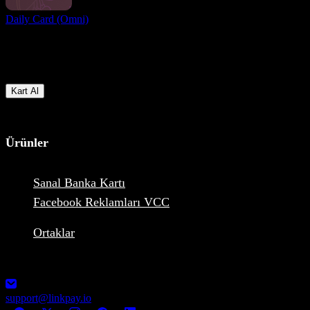
Daily Card (Omni)
Hazır mısın?
Hemen dünyanın dört bir yanından gelen kullanıcılarla bir araya
gelin ve çevrimiçi ödeme yapma ve alma konusunda en avantajlı
koşullara erişin
Kart Al
Ürünler
Sanal Banka Kartı
Facebook Reklamları VCC
Ortaklar
1248-13355 Commerce Parkway V6V2 L1, Richmond, BC,
Canada MSB Registration: M23039048
support@linkpay.io