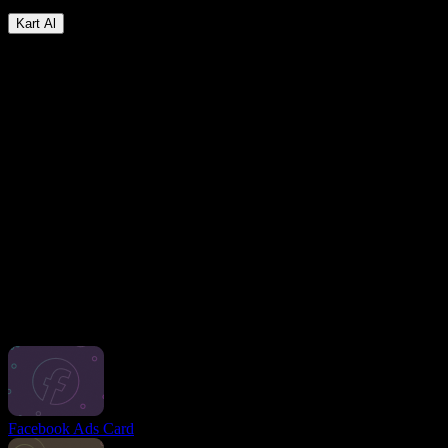
Para iadesi
Kart Al
Sanal Kartımızın Temel Özellikleri
Daha Az Zaman ve Çaba Harcamak
LinkPay’in Facebook Reklamları VCC hizmetiyle rutin işlerinizi
otomatikleştirin, zamandan tasarruf edin ve asıl önemli olan işlere
odaklanın.
Reklam Kampanyalarının Verimliliğini Artırma
Reklam kampanyalarınızı analiz etmek ve daha iyi sonuçlar elde
etmek için optimize etmek üzere ayrıntılı harcama raporları alın. Her
Facebook Reklamları işleminde %3 nakit iadesi ile yatırım getirinizi
artırın!
Bütçe Üzerinde Kesin Kontrol
İhtiyacınız olabilecek tüm ekip çalışma araçlarıyla harcama limitleri
belirleyin. Reklam harcamalarınız üzerinde tam kontrol sahibi olun.
Diğer kartlar
Facebook Ads Card