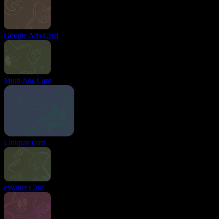
Google Ads Card
Multi Ads Card
Linkpay card
eWallet Card