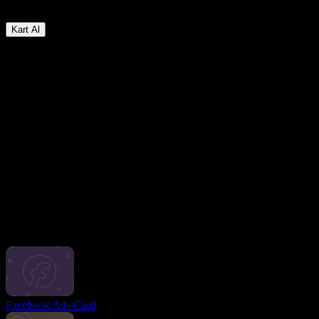
3%
Para iadesi
Kart Al
Sanal Kartımızın Temel Özellikleri
Temiz. Basit. Güvenli.
Kart karmaşası yok. Sadece, sizin şartlarınıza göre 7/24 hızlı ve
güvenli ödemeler için tasarlanmış şık bir sanal kart.
Anında Erişim, İstediğiniz Zaman
Tek bir dokunuşla yemek sipariş edin, bilet satın alın veya sepetinizi
inceleyin. Omni kart her zaman telefonunuzda, siz hazır
olduğunuzda kullanıma hazır.
Yerleşik Ödüller
Her ödemeden daha fazla fayda sağlayın — Omni kartla nakit iadesi
ve harcamalarınızla ilgili faydalı bilgiler standart olarak sunulur.
Hem çevrimiçi hem de çevrimdışı.
Diğer kartlar
Facebook Ads Card