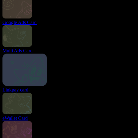
Google Ads Card
Multi Ads Card
Linkpay card
eWallet Card