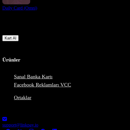
Daily Card (Omni)
Hazır mısın?
Hemen dünyanın dört bir yanından gelen kullanıcılarla bir araya
gelin ve çevrimiçi ödeme yapma ve alma konusunda en avantajlı
koşullara erişin
Kart Al
Ürünler
Sanal Banka Kartı
Facebook Reklamları VCC
Ortaklar
1248-13355 Commerce Parkway V6V2 L1, Richmond, BC,
Canada MSB Registration: M23039048
support@linkpay.io