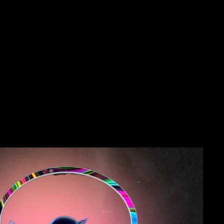
r може стягувати деякі комісії, віртуальні картки LinkPay не
щі плани віртуальних карток пропонують безкомісійні
и в X або інших онлайн-покупок.
ужби підтримки клієнтів LinkPay, якщо у вас виникнуть
ежно від того, чи стикаєтеся ви з труднощами під час
и реклами, професійна команда допоможе вам якнайшвидше.