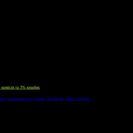
% комісія та 3% кешбек
ені транзакції на Google, Facebook, Bing і Twitter