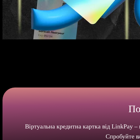
Миттєвий доступ до нової картки
Створення віртуальної картки для реклами в Twitter ще ніколи
кілька кроків – реєстрація та вибір тарифного плану – і ви мит
кредитну картку з лояльними умовами використання.
По
Віртуальна кредитна картка від LinkPay –
Спробуйте в