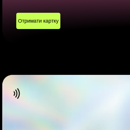
Отримати картку
Найкращі випадк
кар