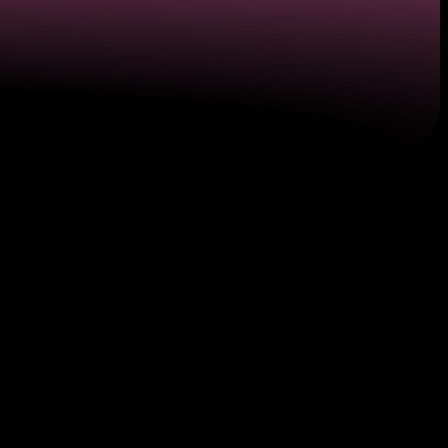
альної кредитної
tter