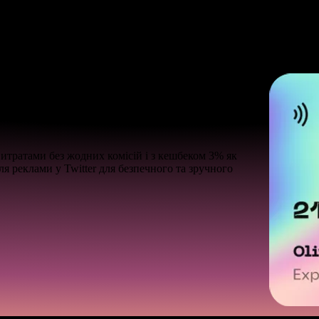
для ефективної реклами у
итратами без жодних комісій і з кешбеком 3% як
я реклами у Twitter для безпечного та зручного