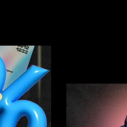
реклами в X
картки
Без комісій за платежі
завдяки віртуальній платіжній
 покупки. Незалежно від того,
Хоча рекламна платформа Twitte
ешбек залишається вашим.
мають жодних комісій. Найкра
транзакції для запуску реклам
Ефективна підтримка
Не соромтеся звертатися до сл
запитання або проблеми. Незал
поповнення рахунку або оплат