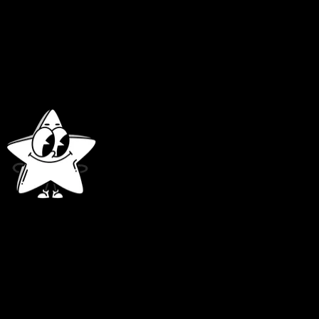
Кроки для початк
кар
Створіть акаунт
Перший крок до отримання віртуальної кредит
своїми даними.
Виберіть тарифний план LinkPay
Ви почнете з безкоштовної віртуальної картки. Якщо хочете ро