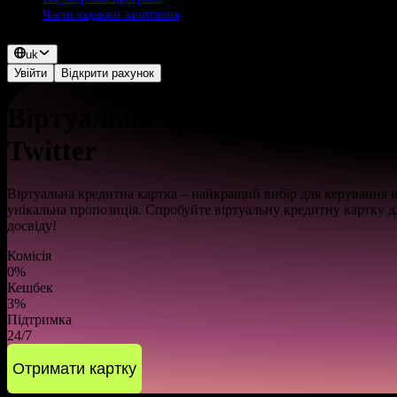
Часто задавані запитання
uk
Увійти
Відкрити рахунок
Віртуальна кредитна картка 
Twitter
Віртуальна кредитна картка – найкращий вибір для керування в
унікальна пропозиція. Спробуйте віртуальну кредитну картку дл
досвіду!
Комісія
0%
Кешбек
3%
Підтримка
24/7
Отримати картку