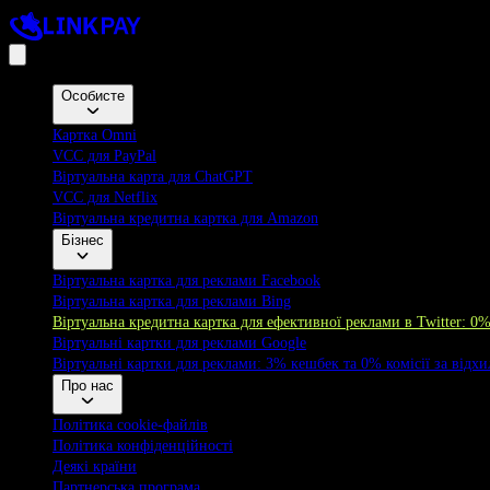
Особисте
Картка Omni
VCC для PayPal
Віртуальна карта для ChatGPT
VCC для Netflix
Віртуальна кредитна картка для Amazon
Бізнес
Віртуальна картка для реклами Facebook
Віртуальна картка для реклами Bing
Віртуальна кредитна картка для ефективної реклами в Twitter: 0
Віртуальні картки для реклами Google
Віртуальні картки для реклами: 3% кешбек та 0% комісії за відхил
Про нас
Політика cookie-файлів
Політика конфіденційності
Деякі країни
Партнерська програма