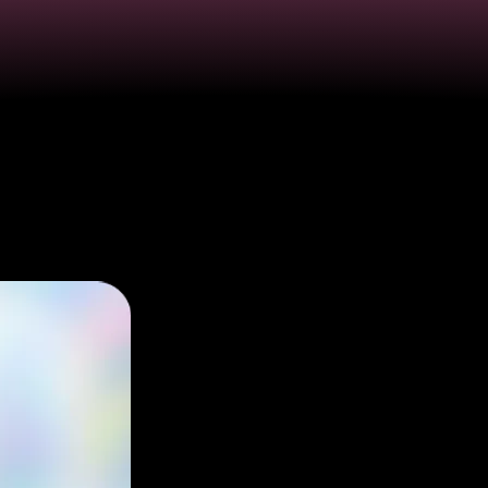
и використання вірту
тки для реклами в Twi