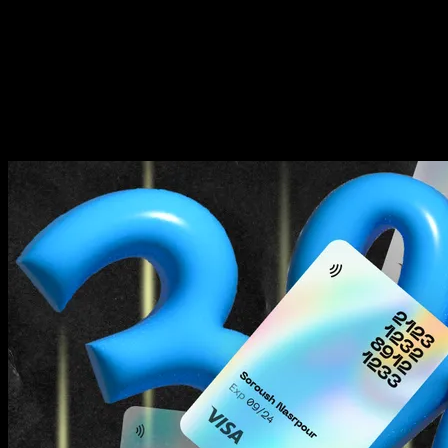
Унікальні пропозиції для віртуальної кредитної 
Використання Twitter для бізнесу може стати ще ефективнішим 
альтернативі. LinkPay пропонує гарантований кешбек 3% на всі
чи запускаєте ви локальну кампанію або масштабну рекламу, к