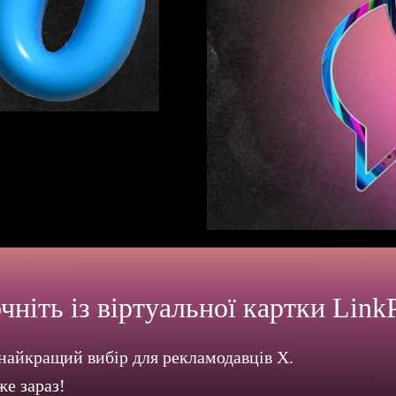
 не було таким простим. Лише
тєво отримаєте віртуальну
чніть із віртуальної картки Link
 найкращий вибір для рекламодавців X.
же зараз!