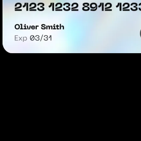
Тестування різних кампаній
Зручне керування бюджетом
Ефективне використання тимчасової та разової р
Керування кількома рекламними кампаніями