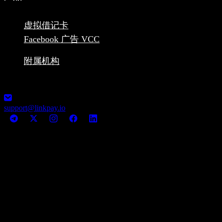
虚拟借记卡
Facebook 广告 VCC
附属机构
1248-13355 Commerce Parkway V6V2 L1, Richmond, BC,
Canada MSB Registration: M23039048
support@linkpay.io
© LinkPay 2026 All rights reserved