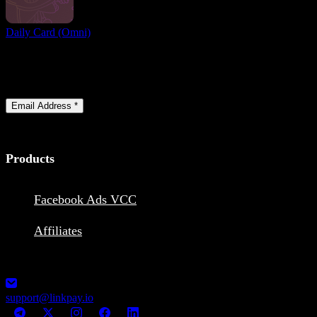
Daily Card (Omni)
Handa ka na ba?
Sumali sa mga gumagamit mula sa buong mundo at makakuha ng
access sa pinakamahusay na mga tuntunin para sa paggawa at
pagtanggap ng mga online na pagbabayad ngayon
Email Address *
Products
Facebook Ads VCC
Affiliates
1248-13355 Commerce Parkway V6V2 L1, Richmond, BC,
Canada MSB Registration: M23039048
support@linkpay.io