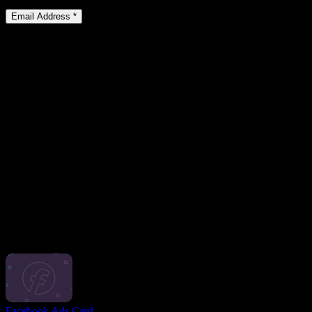
Cashback
Email Address *
Mga Pangunahing Tampok ng aming Virtual Card
Gumugol ng mas kaunting oras at pagsisikap
I-automate ang iyong mga regular na gawain upang makatipid ng
oras at tumuon sa kung ano ang talagang mahalaga sa Facebook
Ads VCC mula sa LinkPay.
Dagdagan ang Kahusayan ng Mga Kampanya sa Advertising
Kumuha ng detalyadong mga ulat sa gastos upang pag-aralan ang
iyong mga kampanya sa advertising at i-optimize ang mga ito para
sa mas mahusay na mga resulta. Palakasin ang iyong ROI na may
3% cashback sa bawat transaksyon sa Facebook Ads!
Tumpak na kontrol sa badyet
Magtakda ng mga limitasyon sa paggastos gamit ang lahat ng mga
tool sa pagtutulungan na maaaring kailanganin mo. Kumuha ng
ganap na kontrol sa iyong paggastos sa advertising.
Iba pang mga card
Facebook Ads Card