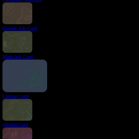
Google Ads Card
Multi Ads Card
Linkpay card
eWallet Card