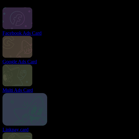
Інші картки
Facebook Ads Card
Google Ads Card
Multi Ads Card
Linkpay card