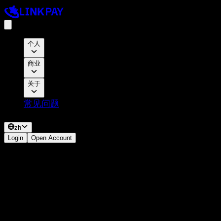
个人
Omni信用卡助您实现财务自由
商业
PayPal 的 VCC
Netflix 的 VCC
Facebook 广告 VCC
关于
Cookie 政策
常见问题
某些国家
附属机构
zh
Login
Open Account
Google Ads Card
Google Ads 广告活动最可靠的支付方式。摆脱烦人的可疑支付
活动警报！
3D 安全
支持
0%
押金
3%