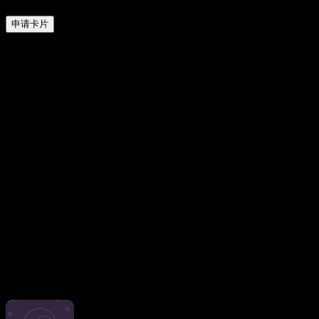
返现
申请卡片
我们虚拟卡的主要特点
最低手续费与丰厚的现金返还
我们专为谷歌广告设计的支付工具条件相当优越，不仅在充值
和交易时向用户收取低额手续费，还对所有营销支付提供3%
的返现。
即时卡
我们的虚拟信用卡可即时发放，因此您可以立即启动促销活
动。您无需再等待实体金融工具的到手。当您为虚拟信用卡充
值并完成绑定后，您的广告投放流程将更加快捷，并享有多种
安全保障。
专为营销优化
LinkPay 的虚拟信用卡专为数字营销人员设计，是启动和运营
广告活动的理想选择。您可以全面掌控广告交易，为各类促销
活动分配预算，并轻松管理广告账户。
其他卡片