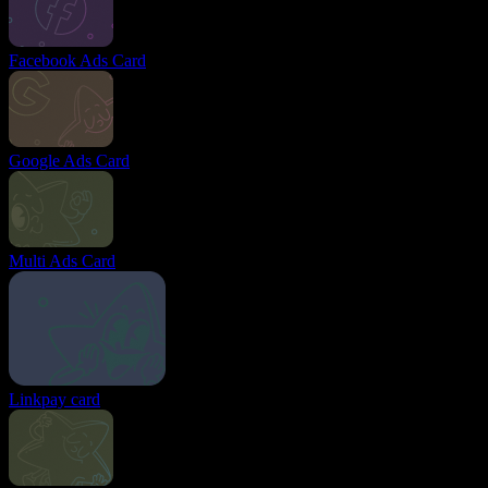
Facebook Ads Card
Google Ads Card
Multi Ads Card
Linkpay card